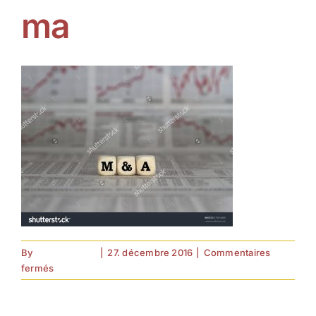
ma
By
forell.tebroke
|
27. décembre 2016
|
Commentaires
sur
fermés
ma