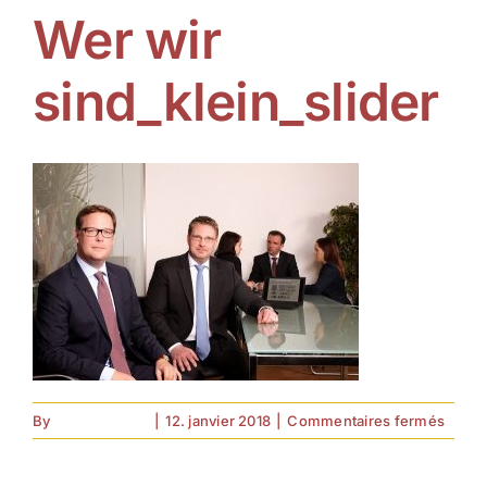
Wer wir
sind_klein_slider
sur
By
forell.tebroke
|
12. janvier 2018
|
Commentaires fermés
Wer
wir