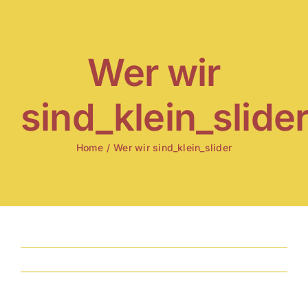
Skip
to
content
Wer wir
sind_klein_slide
Home
/
Wer wir sind_klein_slider
Previous