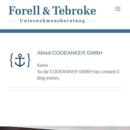
Skip
to
content
About
CODEANKER GMBH
Keine
So far CODEANKER GMBH has created 0
blog entries.