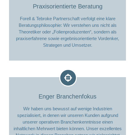
Praxisorientierte Beratung
Forell & Tebroke Partnerschaft verfolgt eine klare
Beratungsphilosophie: Wir verstehen uns nicht als
Theoretiker oder „Folienproduzenten“, sondern als
praxiserfahrene sowie ergebnisorientierte Vordenker,
Strategen und Umsetzer.
Enger Branchenfokus
Wir haben uns bewusst auf wenige Industrien
spezialisiert, in denen wir unseren Kunden aufgrund
unserer operativen Branchenkenntnisse einen
inhaltlichen Mehrwert bieten können. Unser exzellentes