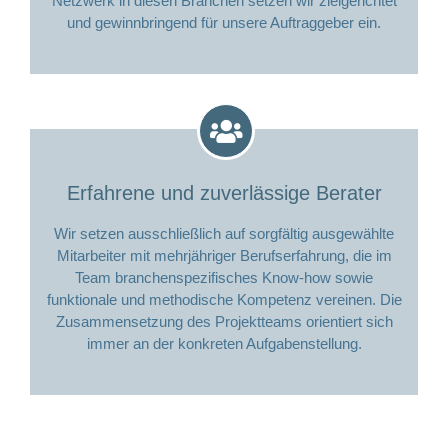
Netzwerk in diesen Branchen setzen wir zielgerichtet
und gewinnbringend für unsere Auftraggeber ein.
Erfahrene und zuverlässige Berater
Wir setzen ausschließlich auf sorgfältig ausgewählte
Mitarbeiter mit mehrjähriger Berufserfahrung, die im
Team branchenspezifisches Know-how sowie
funktionale und methodische Kompetenz vereinen. Die
Zusammensetzung des Projektteams orientiert sich
immer an der konkreten Aufgabenstellung.