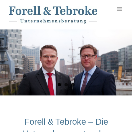
Skip
to
content
Forell & Tebroke – Die