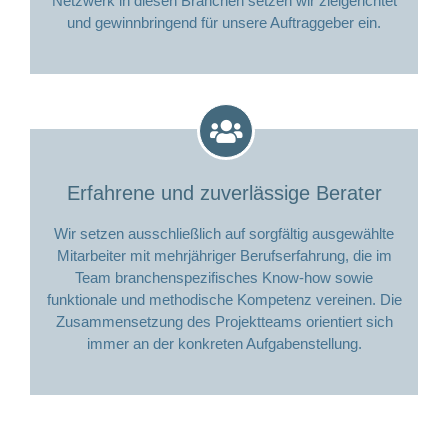
Netzwerk in diesen Branchen setzen wir zielgerichtet
und gewinnbringend für unsere Auftraggeber ein.
Erfahrene und zuverlässige Berater
Wir setzen ausschließlich auf sorgfältig ausgewählte
Mitarbeiter mit mehrjähriger Berufserfahrung, die im
Team branchenspezifisches Know-how sowie
funktionale und methodische Kompetenz vereinen. Die
Zusammensetzung des Projektteams orientiert sich
immer an der konkreten Aufgabenstellung.