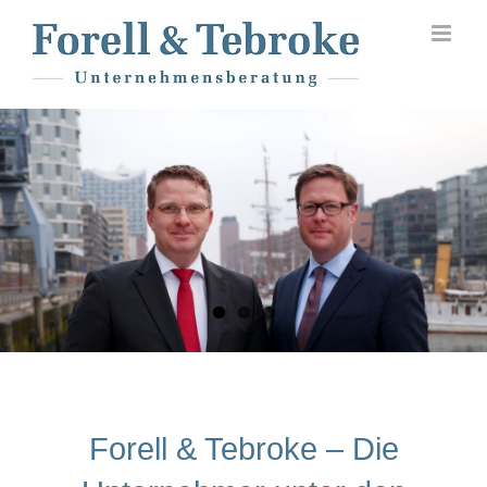
Skip
to
content
Forell & Tebroke – Die