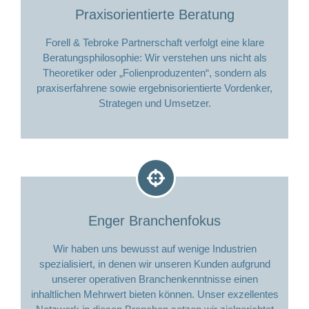
Praxisorientierte Beratung
Forell & Tebroke Partnerschaft verfolgt eine klare
Beratungsphilosophie: Wir verstehen uns nicht als
Theoretiker oder „Folienproduzenten“, sondern als
praxiserfahrene sowie ergebnisorientierte Vordenker,
Strategen und Umsetzer.
Enger Branchenfokus
Wir haben uns bewusst auf wenige Industrien
spezialisiert, in denen wir unseren Kunden aufgrund
unserer operativen Branchenkenntnisse einen
inhaltlichen Mehrwert bieten können. Unser exzellentes