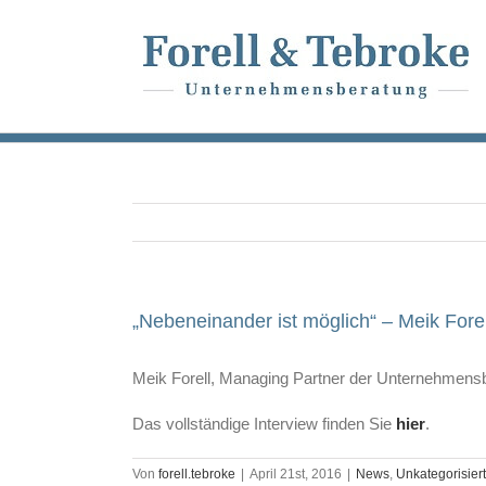
Skip
to
content
„Nebeneinander ist möglich“ – Meik Fore
Meik Forell, Managing Partner der Unternehmensb
Das vollständige Interview finden Sie
hier
.
Von
forell.tebroke
|
April 21st, 2016
|
News
,
Unkategorisiert