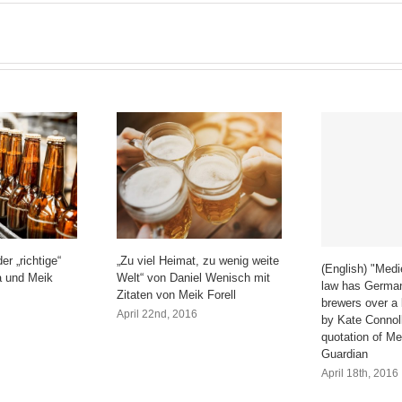
„Nebeneinander
ist
möglich“
–
Meik
Forell
im
Gespräch
mit
der
Getränke
Zeitung
r „richtige“
„Zu viel Heimat, zu wenig weite
(English) "Medi
a und Meik
Welt“ von Daniel Wenisch mit
law has German
Zitaten von Meik Forell
brewers over a b
April 22nd, 2016
by Kate Connoll
quotation of Me
Guardian
April 18th, 2016