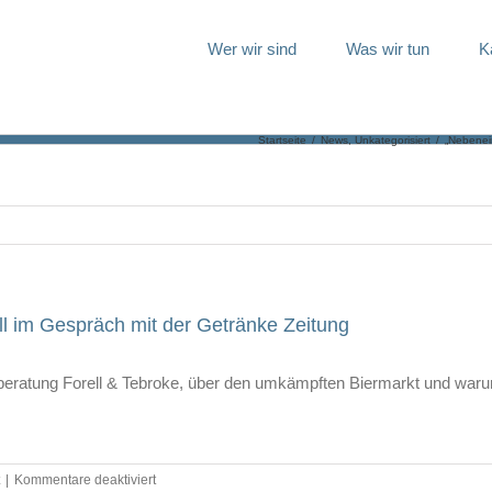
Wer wir sind
Was wir tun
K
Startseite
/
News
,
Unkategorisiert
/
„Nebenein
ll im Gespräch mit der Getränke Zeitung
eratung Forell & Tebroke, über den umkämpften Biermarkt und warum
für
|
Kommentare deaktiviert