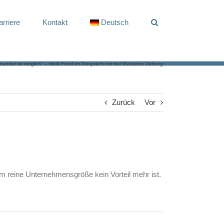
arriere
Kontakt
Deutsch
ander ist möglich“ – Meik Forell im Gespräch mit der Getränke Zeitung
Zurück
Vor
 reine Unternehmensgröße kein Vorteil mehr ist.