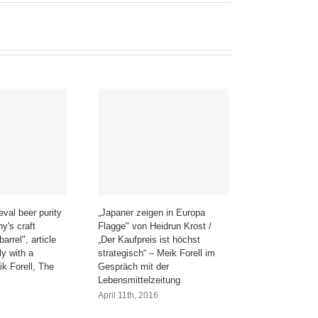
eval beer purity
„Japaner zeigen in Europa
y's craft
Flagge" von Heidrun Krost /
arrel", article
„Der Kaufpreis ist höchst
y with a
strategisch“ – Meik Forell im
ik Forell, The
Gespräch mit der
Lebensmittelzeitung
April 11th, 2016