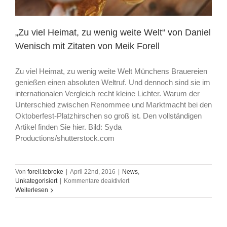
„Zu viel Heimat, zu wenig weite Welt“ von Daniel
Wenisch mit Zitaten von Meik Forell
Zu viel Heimat, zu wenig weite Welt Münchens Brauereien
genießen einen absoluten Weltruf. Und dennoch sind sie im
internationalen Vergleich recht kleine Lichter. Warum der
Unterschied zwischen Renommee und Marktmacht bei den
Oktoberfest-Platzhirschen so groß ist. Den vollständigen
Artikel finden Sie hier. Bild: Syda
Productions/shutterstock.com
Von
forell.tebroke
|
April 22nd, 2016
|
News
,
für
Unkategorisiert
|
Kommentare deaktiviert
„Zu
Weiterlesen
viel
Heimat,
zu
wenig