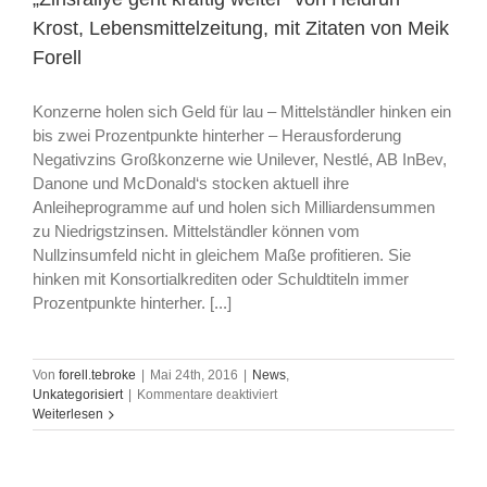
Krost, Lebensmittelzeitung, mit Zitaten von Meik
Forell
Konzerne holen sich Geld für lau – Mittelständler hinken ein
bis zwei Prozentpunkte hinterher – Herausforderung
Negativzins Großkonzerne wie Unilever, Nestlé, AB InBev,
Danone und McDonald‘s stocken aktuell ihre
Anleiheprogramme auf und holen sich Milliardensummen
zu Niedrigstzinsen. Mittelständler können vom
Nullzinsumfeld nicht in gleichem Maße profitieren. Sie
hinken mit Konsortialkrediten oder Schuldtiteln immer
Prozentpunkte hinterher. [...]
Von
forell.tebroke
|
Mai 24th, 2016
|
News
,
für
Unkategorisiert
|
Kommentare deaktiviert
„Zinsrallye
Weiterlesen
geht
kräftig
weiter“