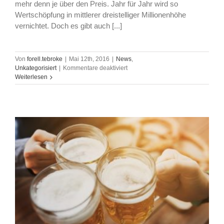
mehr denn je über den Preis. Jahr für Jahr wird so
Wertschöpfung in mittlerer dreistelliger Millionenhöhe
vernichtet. Doch es gibt auch [...]
Von
forell.tebroke
|
Mai 12th, 2016
|
News
,
für
Unkategorisiert
|
Kommentare deaktiviert
„Am
Weiterlesen
Ende
zählt
der
„richtige“
Preis“,
Alle
Ypma
und
Meik
Forell