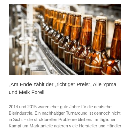
von
Heidrun
Krost,
Lebensmittelzeitung,
mit
Zitaten
von
Meik
Forell
„Am Ende zählt der „richtige“ Preis“, Alle Ypma
und Meik Forell
2014 und 2015 waren eher gute Jahre für die deutsche
Bierindustrie. Ein nachhaltiger Turnaround ist dennoch nicht
in Sicht – die strukturellen Probleme bleiben. Im täglichen
Kampf um Marktanteile agieren viele Hersteller und Händler