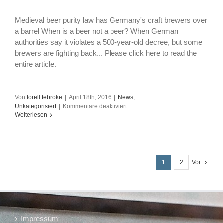
Zeitung
Medieval beer purity law has Germany's craft brewers over
a barrel When is a beer not a beer? When German
authorities say it violates a 500-year-old decree, but some
brewers are fighting back... Please click here to read the
entire article.
Von
forell.tebroke
|
April 18th, 2016
|
News
,
für
Unkategorisiert
|
Kommentare deaktiviert
(English)
Weiterlesen
"Medieval
beer
purity
law
has
1
2
Vor
Germany's
craft
brewers
over
a
barrel",
Impressum
article