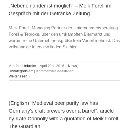
weite
„Nebeneinander ist möglich“ – Meik Forell im
Welt“
Gespräch mit der Getränke Zeitung
von
Daniel
Wenisch
Meik Forell, Managing Partner der Unternehmensberatung
mit
Forell & Tebroke, über den umkämpften Biermarkt und
Zitaten
warum reine Unternehmensgröße kein Vorteil mehr ist. Das
von
Meik
vollständige Interview finden Sie hier.
Forell
Von
forell.tebroke
|
April 21st, 2016
|
News
,
für
Unkategorisiert
|
Kommentare deaktiviert
„Nebeneinander
Weiterlesen
ist
möglich“
–
Meik
Forell
(English) "Medieval beer purity law has
im
Germany's craft brewers over a barrel", article
Gespräch
mit
by Kate Connolly with a quotation of Meik Forell,
der
The Guardian
Getränke