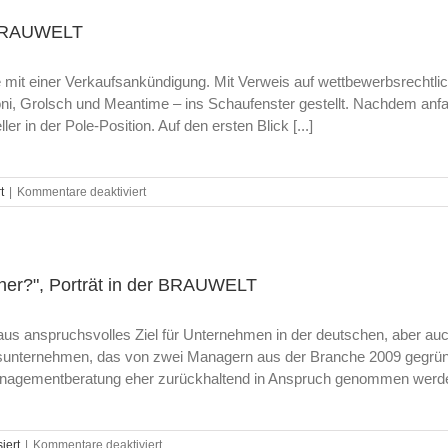
Europa
Flagge"
n BRAUWELT
von
Heidrun
mit einer Verkaufsankündigung. Mit Verweis auf wettbewerbsrechtli
Krost
/
i, Grolsch und Meantime – ins Schaufenster gestellt. Nachdem anfang
„Der
ler in der Pole-Position. Auf den ersten Blick [...]
Kaufpreis
ist
höchst
strategisch“
für
t
|
Kommentare deaktiviert
–
Meik
Meik
Forell,
Forell
"Schwung
im
in
Gespräch
der
orher?", Porträt in der BRAUWELT
mit
Bude",
der
in
us anspruchsvolles Ziel für Unternehmen in der deutschen, aber auch
Lebensmittelzeitung
BRAUWELT
ungsunternehmen, das von zwei Managern aus der Branche 2009 gegrün
nagementberatung eher zurückhaltend in Anspruch genommen werden,
für
iert
|
Kommentare deaktiviert