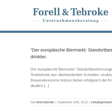
Skip
to
content
"Der europäische Biermarkt: Standortbe
drinktec
Der europäische Biermarkt: Standortbestimmungen
Teufelskreis aus überbordenden Schulden, struktu
Brauereikonzerne trotzen bisher erfolgreich der 
deutlich [...]
Von
forell.tebroke
|
September 16th, 2013
|
Unkategorisiert