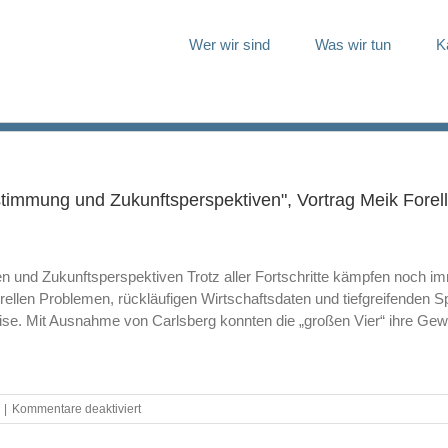
Wer wir sind
Was wir tun
K
stimmung und Zukunftsperspektiven", Vortrag Meik Fore
 und Zukunftsperspektiven Trotz aller Fortschritte kämpfen noch i
rellen Problemen, rückläufigen Wirtschaftsdaten und tiefgreifenden
Krise. Mit Ausnahme von Carlsberg konnten die „großen Vier“ ihre Ge
für
|
Kommentare deaktiviert
"Der
europäische