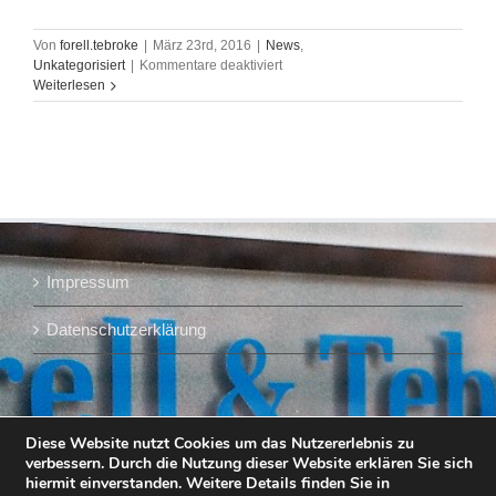
der
Lebensmittelzeitung
Von
forell.tebroke
|
März 23rd, 2016
|
News
,
für
Unkategorisiert
|
Kommentare deaktiviert
Meik
Weiterlesen
Forell,
"Schwung
in
der
Bude",
in
BRAUWELT
Impressum
Datenschutzerklärung
Diese Website nutzt Cookies um das Nutzererlebnis zu
verbessern. Durch die Nutzung dieser Website erklären Sie sich
hiermit einverstanden. Weitere Details finden Sie in