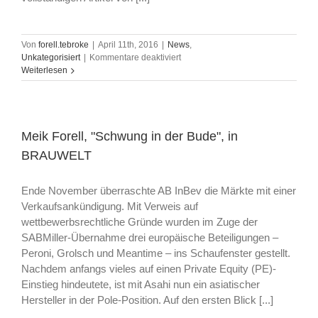
Von
forell.tebroke
|
April 11th, 2016
|
News
,
für
Unkategorisiert
|
Kommentare deaktiviert
„Japaner
Weiterlesen
zeigen
in
Europa
Flagge"
von
Meik Forell, "Schwung in der Bude", in
Heidrun
BRAUWELT
Krost
/
„Der
Ende November überraschte AB InBev die Märkte mit einer
Kaufpreis
Verkaufsankündigung. Mit Verweis auf
ist
wettbewerbsrechtliche Gründe wurden im Zuge der
höchst
strategisch“
SABMiller-Übernahme drei europäische Beteiligungen –
–
Peroni, Grolsch und Meantime – ins Schaufenster gestellt.
Meik
Nachdem anfangs vieles auf einen Private Equity (PE)-
Forell
Einstieg hindeutete, ist mit Asahi nun ein asiatischer
im
Hersteller in der Pole-Position. Auf den ersten Blick [...]
Gespräch
mit