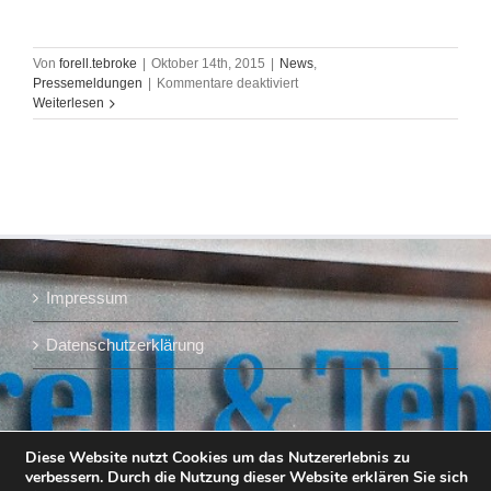
Von
forell.tebroke
|
Oktober 14th, 2015
|
News
,
für
Pressemeldungen
|
Kommentare deaktiviert
Meik
Weiterlesen
Forell
im
Interview,
Biermarkt:
“Nach
Mega-
Fusion
der
Brauerei-
Impressum
Riesen
–
Wird
Datenschutzerklärung
jetzt
das
Bier
teurer?”
Diese Website nutzt Cookies um das Nutzererlebnis zu
verbessern. Durch die Nutzung dieser Website erklären Sie sich