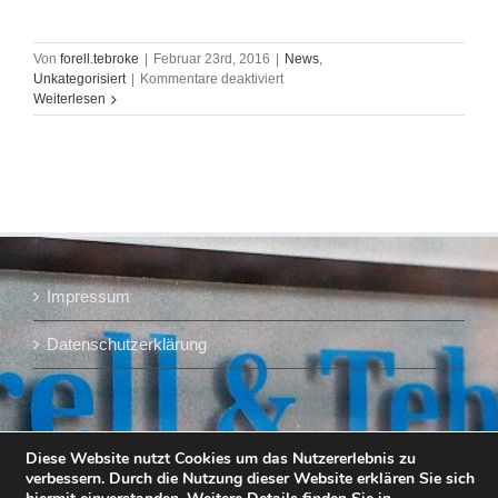
Von
forell.tebroke
|
Februar 23rd, 2016
|
News
,
für
Unkategorisiert
|
Kommentare deaktiviert
Forell
Weiterlesen
&
Tebroke,
"Was
ist
anders
als
vorher?",
Porträt
in
Impressum
der
BRAUWELT
Datenschutzerklärung
Diese Website nutzt Cookies um das Nutzererlebnis zu
verbessern. Durch die Nutzung dieser Website erklären Sie sich