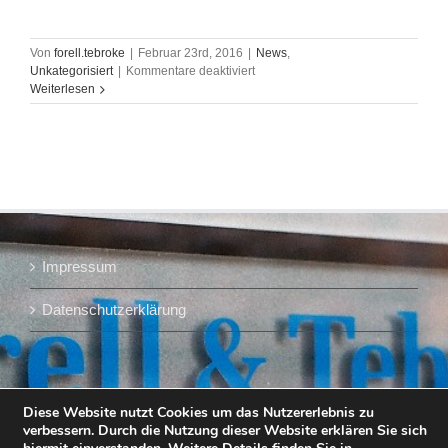
Von
forell.tebroke
|
Februar 23rd, 2016
|
News
,
für
Unkategorisiert
|
Kommentare deaktiviert
Forell
Weiterlesen
&
Tebroke,
"Was
ist
anders
als
vorher?",
Porträt
in
Impressum
der
BRAUWELT
Datenschutzerklärung
Diese Website nutzt Cookies um das Nutzererlebnis zu
verbessern. Durch die Nutzung dieser Website erklären Sie sich