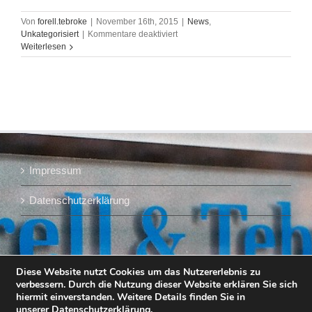
Von
forell.tebroke
|
November 16th, 2015
|
News
,
für
Unkategorisiert
|
Kommentare deaktiviert
André
Weiterlesen
Börner
und
Meik
Forell,
Ein
Land
im
Umbruch:
"Hopp
Impressum
Schwiiz",
in
Brauwelt
Datenschutzerklärung
Diese Website nutzt Cookies um das Nutzererlebnis zu
verbessern. Durch die Nutzung dieser Website erklären Sie sich
hiermit einverstanden. Weitere Details finden Sie in
unserer
Datenschutzerklärung
.