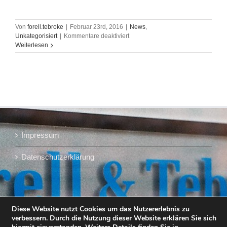
Von
forell.tebroke
|
Februar 23rd, 2016
|
News
,
für
Unkategorisiert
|
Kommentare deaktiviert
Forell
Weiterlesen
&
Tebroke,
"Was
ist
anders
als
vorher?",
Porträt
in
Impressum
der
BRAUWELT
Datenschutzerklärung
Diese Website nutzt Cookies um das Nutzererlebnis zu
verbessern. Durch die Nutzung dieser Website erklären Sie sich