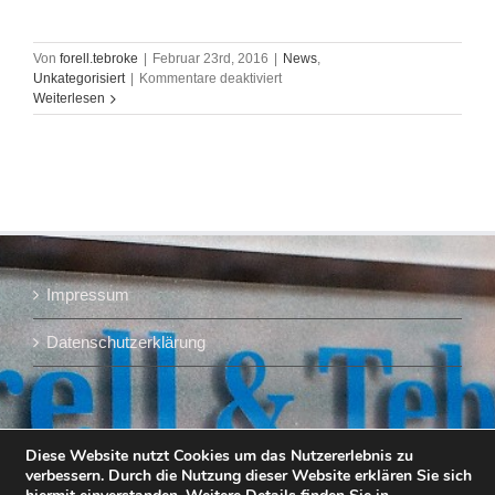
Von
forell.tebroke
|
Februar 23rd, 2016
|
News
,
für
Unkategorisiert
|
Kommentare deaktiviert
Forell
Weiterlesen
&
Tebroke,
"Was
ist
anders
als
vorher?",
Porträt
in
Impressum
der
BRAUWELT
Datenschutzerklärung
Diese Website nutzt Cookies um das Nutzererlebnis zu
verbessern. Durch die Nutzung dieser Website erklären Sie sich