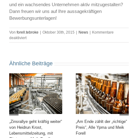
und ein wachsendes Unternehmen aktiv mitzugestalten?
Dann freuen wir uns auf Ihre aussagekräftigen
Bewerbungsunterlagen!
Von
forell.tebroke
|
Oktober 30th, 2015
|
News
|
Kommentare
für
deaktiviert
Forell
&
Tebroke
erweitert
Ähnliche Beiträge
sein
Team
„Zinsrallye geht kräftig weiter“
„Am Ende zählt der „richtige“
von Heidrun Krost,
Preis“, Alle Ypma und Meik
Lebensmittelzeitung, mit
Forell