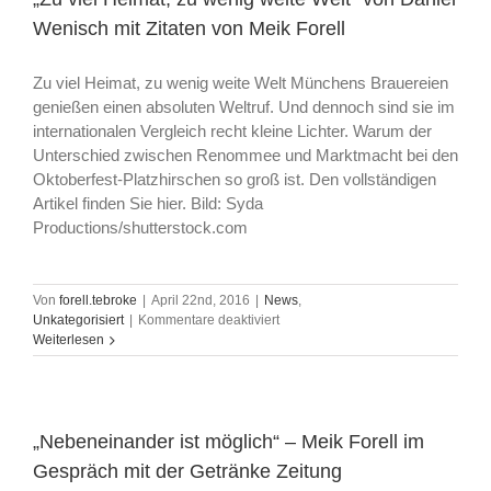
Wenisch mit Zitaten von Meik Forell
Zu viel Heimat, zu wenig weite Welt Münchens Brauereien
genießen einen absoluten Weltruf. Und dennoch sind sie im
internationalen Vergleich recht kleine Lichter. Warum der
Unterschied zwischen Renommee und Marktmacht bei den
Oktoberfest-Platzhirschen so groß ist. Den vollständigen
Artikel finden Sie hier. Bild: Syda
Productions/shutterstock.com
Von
forell.tebroke
|
April 22nd, 2016
|
News
,
für
Unkategorisiert
|
Kommentare deaktiviert
„Zu
Weiterlesen
viel
Heimat,
zu
wenig
weite
„Nebeneinander ist möglich“ – Meik Forell im
Welt“
Gespräch mit der Getränke Zeitung
von