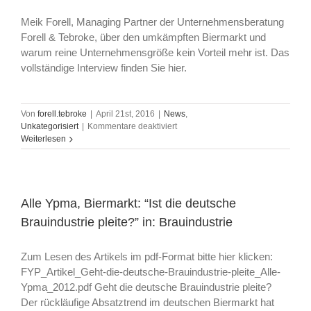
Daniel
Wenisch
Meik Forell, Managing Partner der Unternehmensberatung
mit
Forell & Tebroke, über den umkämpften Biermarkt und
Zitaten
warum reine Unternehmensgröße kein Vorteil mehr ist. Das
von
Meik
vollständige Interview finden Sie hier.
Forell
Von
forell.tebroke
|
April 21st, 2016
|
News
,
für
Unkategorisiert
|
Kommentare deaktiviert
„Nebeneinander
Weiterlesen
ist
möglich“
–
Meik
Forell
Alle Ypma, Biermarkt: “Ist die deutsche
im
Brauindustrie pleite?” in: Brauindustrie
Gespräch
mit
der
Zum Lesen des Artikels im pdf-Format bitte hier klicken:
Getränke
FYP_Artikel_Geht-die-deutsche-Brauindustrie-pleite_Alle-
Zeitung
Ypma_2012.pdf Geht die deutsche Brauindustrie pleite?
Der rückläufige Absatztrend im deutschen Biermarkt hat